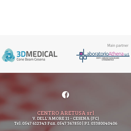
CENTRO ARETUSA srl
V. DELL'AMORE 11 - CESENA (FC)
Tel. 0547 612343 Fax. 0547 367850 | P.I. 03380040406