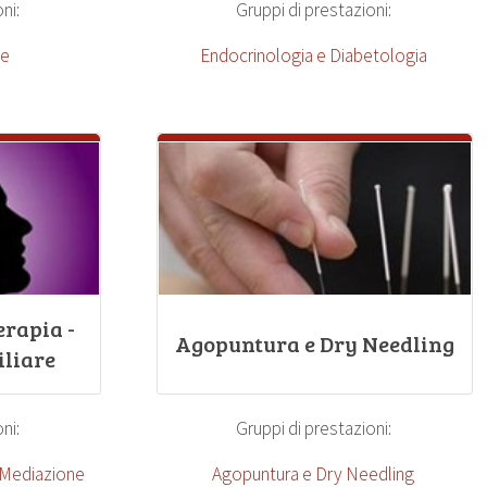
ni:
Gruppi di prestazioni:
he
Endocrinologia e Diabetologia
erapia -
Agopuntura e Dry Needling
liare
ni:
Gruppi di prestazioni:
- Mediazione
Agopuntura e Dry Needling